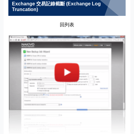
Exchange 交易記錄截斷 (Exchange Log
Active Directory
Truncation)
Microsoft SQL
回列表
Calendar Dashboard