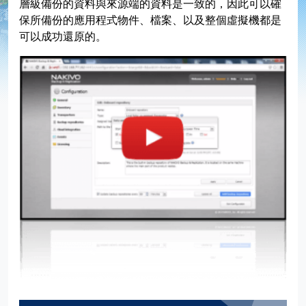
層級備份的資料與來源端的資料是一致的，因此可以確
保所備份的應用程式物件、檔案、以及整個虛擬機都是
EC2 Instance Replication
Windows Server 備份
產品影音
輕鬆建置
可以成功還原的。
NAS 備份
Appliance
NAKIVO 版本比較
安裝
虛擬機資料備份 & 異地複寫
精細還原
可靠性
雲端服務功能
Instantly Recover VMs
Microsoft Exchange objects