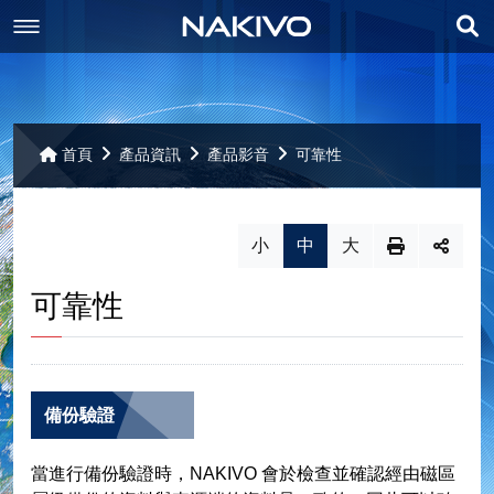
展
最新消息
開
產品資訊
最新消息
搜
首頁
產品資訊
產品影音
可靠性
尋
聯絡我們
備份
小
中
大
相關下載
重複資料刪除
交通位置
VMware 備份
可靠性
其它
備份複製
個人資料保護
相關下載
Hyper-V 備份
複寫
聯絡我們
網站導覽
Nutainx AHV 備份
網站導覽
備份驗證
VMware Replication
災難還原
AWS EC2 備份
當進行備份驗證時，NAKIVO 會於檢查並確認經由磁區
Hyper-V Replication
Backup to Cloud
部屬