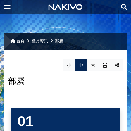
展
最新消息
開
產品資訊
最新消息
搜
首頁
產品資訊
部屬
尋
聯絡我們
備份
小
中
大
相關下載
重複資料刪除
交通位置
VMware 備份
部屬
其它
備份複製
個人資料保護
相關下載
Hyper-V 備份
複寫
聯絡我們
網站導覽
Nutainx AHV 備份
網站導覽
VMware Replication
災難還原
AWS EC2 備份
Hyper-V Replication
Backup to Cloud
部屬