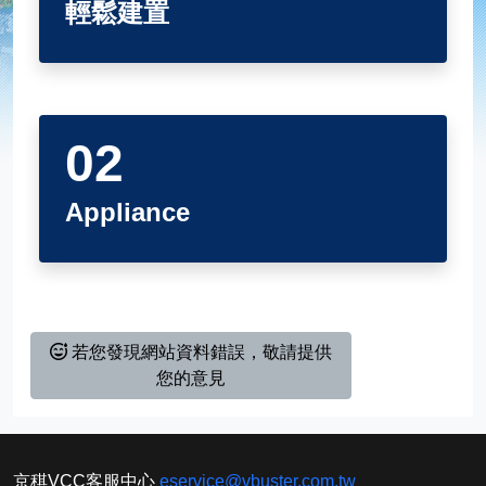
輕鬆建置
EC2 Instance Replication
Windows Server 備份
產品影音
輕鬆建置
NAS 備份
Appliance
NAKIVO 版本比較
安裝
虛擬機資料備份 & 異地複寫
Appliance
精細還原
可靠性
雲端服務功能
若您發現網站資料錯誤，敬請提供
您的意見
Instantly Recover VMs
Microsoft Exchange objects
京稘VCC客服中心
eservice@vbuster.com.tw