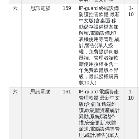
六
思訊電腦
159
IP-guard 終端設備
1-
防護控管軟體 最新
10
中文版(含桌面,移
動儲存設備檔案加
解密,電腦設備,印
表機使用等管理,統
計,警告)(單人授
權，免費提供伺服
器端、管理者端軟
體使用授權並含一
年免費軟體版本昇
級，最低授權購買
數10人）
六
思訊電腦
161
IP-guard 電腦資產
1-
管理軟體 最新中文
10
版(含桌面,遠端維
護,軟硬體資產統計
異動,系統弱點掃
描,安全更新,軟體
派送,電腦設備等管
理,統計,警告)(單人