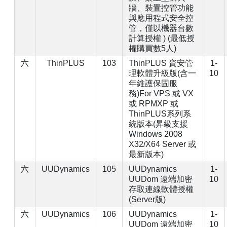
牆、裝置控管功能
與應用程式安全控
管，僅以機器台數
計算授權 ) (最低授
權購買數5人)
六
ThinPLUS
103
ThinPLUS 資安管
1-
理軟體升級版(含一
10
年維護保固服
務)For VPS 或 VX
或 RPMXP 或
ThinPLUS系列系
統版本(昇級支援
Windows 2008
X32/X64 Server 或
最新版本)
六
UUDynamics
105
UUDynamics
1-
UUDom 遠端加密
10
存取連線軟體授權
(Server版)
六
UUDynamics
106
UUDynamics
1-
UUDom 遠端加密
10