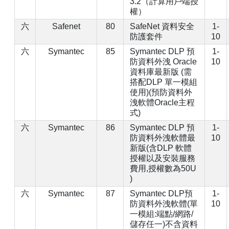
3.2（計算用戶端授
權）
六
Safenet
80
SafeNet 資料安全
1-
防護套件
10
六
Symantec
85
Symantec DLP 預
1-
防資料外洩 Oracle
10
資料庫最新版 (需
搭配DLP 單一模組
使用)(預防資料外
洩軟體Oracle主程
式)
六
Symantec
86
Symantec DLP 預
1-
防資料外洩軟體最
10
新版(含DLP 軟體
授權以及安裝服務
費用,授權數為50U
)
六
Symantec
87
Symantec DLP預
1-
防資料外洩軟體(單
10
一模組:端點/網路/
儲存任一)不含資料