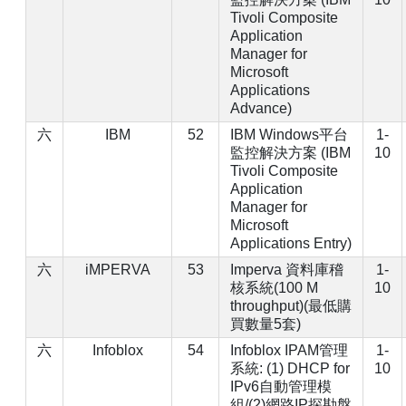
Tivoli Composite
Application
Manager for
Microsoft
Applications
Advance)
六
IBM
52
IBM Windows平台
1-
監控解決方案 (IBM
10
Tivoli Composite
Application
Manager for
Microsoft
Applications Entry)
六
iMPERVA
53
Imperva 資料庫稽
1-
核系統(100 M
10
throughput)(最低購
買數量5套)
六
Infoblox
54
Infoblox IPAM管理
1-
系統: (1) DHCP for
10
IPv6自動管理模
組/(2)網路IP探勘盤