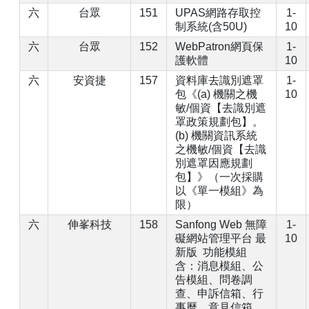
六
台眾
151
UPAS網路存取控
1-
制系統(含50U)
10
六
台眾
152
WebPatron網頁保
1-
護軟體
10
六
安資捷
157
資料庫去識別遮罩
1-
包《(a) 機關之機
10
敏/個資【去識別遮
罩政策規劃包】。
(b) 機關資訊系統
之機敏/個資【去識
別遮罩因應規劃
包】》（一次採購
以《單一模組》為
限）
六
伸峯科技
158
Sanfong Web 無障
1-
礙網站管理平台 最
10
新版 功能模組
含：消息模組、公
告模組、問卷調
查、申訴信箱、行
事曆、意見信箱