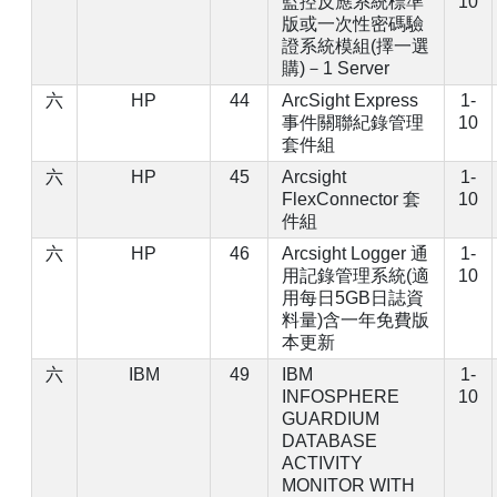
監控反應系統標準
10
版或一次性密碼驗
證系統模組(擇一選
購)－1 Server
六
HP
44
ArcSight Express
1-
事件關聯紀錄管理
10
套件組
六
HP
45
Arcsight
1-
FlexConnector 套
10
件組
六
HP
46
Arcsight Logger 通
1-
用記錄管理系統(適
10
用每日5GB日誌資
料量)含一年免費版
本更新
六
IBM
49
IBM
1-
INFOSPHERE
10
GUARDIUM
DATABASE
ACTIVITY
MONITOR WITH