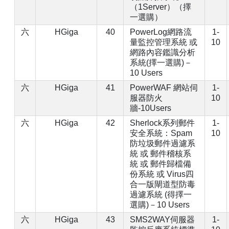
（1Server）（擇
一選購）
六
HGiga
40
PowerLog網路流
1-
量監控管理系統 或
10
網路內容鑑識分析
系統(擇一選購)－
10 Users
六
HGiga
41
PowerWAF 網站伺
1-
服器防火
10
牆-10Users
六
HGiga
42
Sherlock系列郵件
1-
安全系統：Spam
10
防垃圾郵件過濾系
統 或 郵件稽核系
統 或 郵件歸檔備
份系統 或 Virus四
合一版閘道型防毒
過濾系統 (得擇一
選購)－10 Users
六
HGiga
43
SMS2WAY伺服器
1-