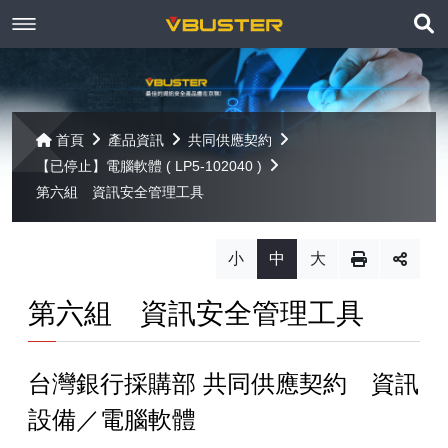
展
關於京稘
開
訊息焦點
關於我們
搜
首頁
產品資訊
共同供應契約
尋
【已停止】電腦軟體 ( LP5-102040 )
產品資訊
聯絡我們
最新消息
第六組 資訊安全管理工具
Paragon
客戶服務
線上報名
小
中
大
Open-E
Mac 解決方案
相關連結
相關下載
第六組 資訊安全管理工具
Open-E JovianDSS
共同供應契約
遠端支援
相關連結
網站導覽
台灣銀行採購部 共同供應契約 資訊
Open-E DSS V7
【已停止】電腦軟體 ( LP5-102040 )
設備／電腦軟體
Open-E DSS V7 SOHO
【已停止】電腦週邊設備 ( LP5-102072 )