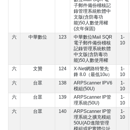
子郵件備份稽核記
錄管理系統軟體中
文版(含防毒功
能)50人數使用權
(次年保固)
六
中華數位
123
中華數位Mail SQR
1-
電子郵件備份稽核
10
記錄管理系統軟體
中文版(含防毒功
能)50人數使用權
六
文贊
124
X-Net網路特警先
1-
鋒 8.0（最低10u）
10
六
台眾
138
ARPScanner IPV6
1-
模組(50U)
10
六
台眾
139
ARPScanner IP管
1-
理系統(50U)
10
六
台眾
140
ARPScanner IP管
1-
理系統之擴充模組
10
50U(AD進階管理
模組或IP實體位址