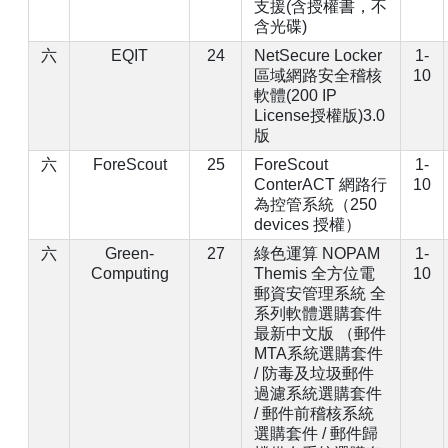
支援(含授權書，不
含光碟)
六
EQIT
24
NetSecure Locker
1-
區域網路安全稽核
10
軟體(200 IP
License授權版)3.0
版
六
ForeScout
25
ForeScout
1-
ConterACT 網路行
10
為控管系統（250
devices 授權）
六
Green-
27
綠色運算 NOPAM
1-
Computing
Themis 全方位電
10
郵資安管理系統 全
系列軟體選購套件
最新中文版 （郵件
MTA系統選購套件
/ 防毒及垃圾郵件
過濾系統選購套件
/ 郵件前稽核系統
選購套件 / 郵件歸