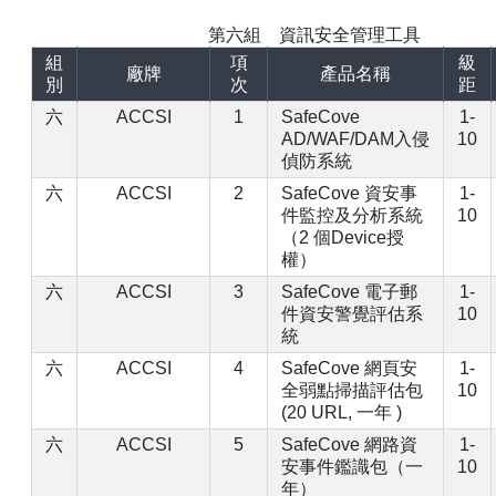
第六組 資訊安全管理工具
【已停止】電腦設備用品 ( LP5-102073 )
組
項
級
廠牌
產品名稱
別
次
距
六
ACCSI
1
SafeCove
1-
AD/WAF/DAM入侵
10
偵防系統
六
ACCSI
2
SafeCove 資安事
1-
件監控及分析系統
10
（2 個Device授
權）
六
ACCSI
3
SafeCove 電子郵
1-
件資安警覺評估系
10
統
六
ACCSI
4
SafeCove 網頁安
1-
全弱點掃描評估包
10
(20 URL, 一年 )
六
ACCSI
5
SafeCove 網路資
1-
安事件鑑識包（一
10
年）