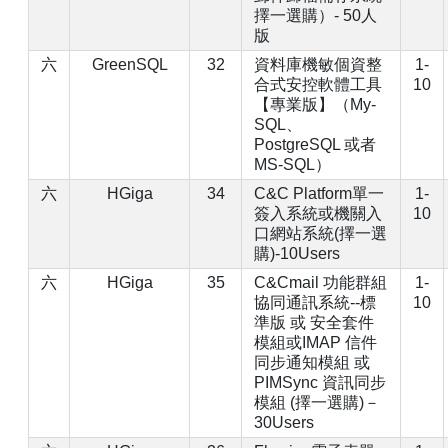
擇一選購）- 50人
版
六
GreenSQL
32
資料庫機敏個資整
1-
合式安控軟體工具
10
【專業版】（My-
SQL、
PostgreSQL 或者
MS-SQL）
六
HGiga
34
C&C Platform單一
1-
簽入系統或機關入
10
口網站系統(擇一選
購)-10Users
六
HGiga
35
C&Cmail 功能群組
1-
協同通訊系統--標
10
準版 或 安全套件
模組或IMAP 信件
同步通知模組 或
PIMSync 資訊同步
模組 (擇一選購)－
30Users