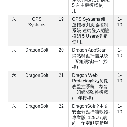
5 台主機授權使
用。
六
CPS
19
CPS Systems 維
1-
Systems
運稽核與風險控制
10
系統-遠端登入認證
模組 5 Users授權
使用。
六
DragonSoft
20
Dragon AppScan
1-
網站弱點掃描系統
10
- 五組網域(一年授
權)
六
DragonSoft
21
Dragon Web
1-
Protector網站防竄
10
改監控系統 - 內含
一組網域監控授權
(一年授權)
六
DragonSoft
22
DragonSoft全中文
1-
安全弱點掃瞄軟體-
10
專業版, 128U / 續
約一年弱點更新與