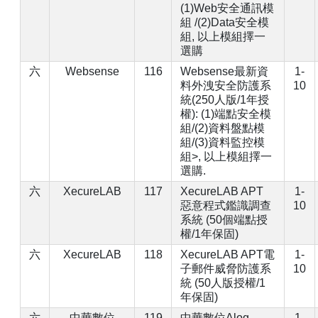
(1)Web安全通訊模
組 /(2)Data安全模
組, 以上模組擇一
選購
六
Websense
116
Websense最新資
1-
料外洩安全防護系
10
統(250人版/1年授
權): (1)端點安全模
組/(2)資料盤點模
組/(3)資料監控模
組>, 以上模組擇一
選購.
六
XecureLAB
117
XecureLAB APT
1-
惡意程式鑑識調查
10
系統 (50個端點授
權/1年保固)
六
XecureLAB
118
XecureLAB APT電
1-
子郵件威脅防護系
10
統 (50人版授權/1
年保固)
六
中華數位
119
中華數位Alog
1-