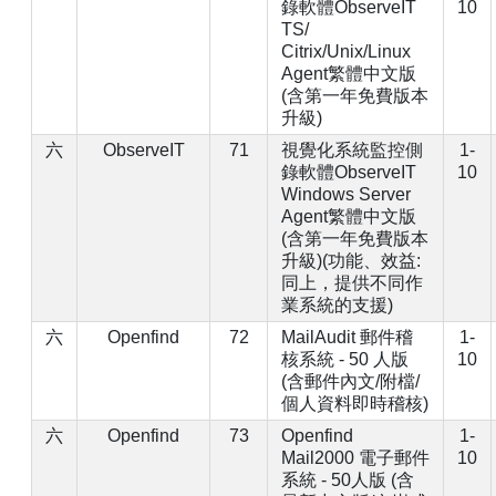
錄軟體ObserveIT
10
TS/
Citrix/Unix/Linux
Agent繁體中文版
(含第一年免費版本
升級)
六
ObserveIT
71
視覺化系統監控側
1-
錄軟體ObserveIT
10
Windows Server
Agent繁體中文版
(含第一年免費版本
升級)(功能、效益:
同上，提供不同作
業系統的支援)
六
Openfind
72
MailAudit 郵件稽
1-
核系統 - 50 人版
10
(含郵件內文/附檔/
個人資料即時稽核)
六
Openfind
73
Openfind
1-
Mail2000 電子郵件
10
系統 - 50人版 (含