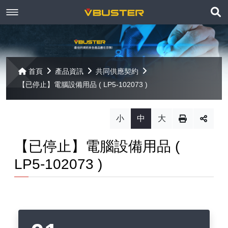
展
關於京稘
開
訊息焦點
關於我們
搜
首頁
產品資訊
共同供應契約
尋
【已停止】電腦設備用品 ( LP5-102073 )
產品資訊
聯絡我們
最新消息
Paragon
客戶服務
線上報名
小
中
大
Open-E
Mac 解決方案
相關連結
【已停止】電腦設備用品 (
相關下載
LP5-102073 )
Open-E JovianDSS
共同供應契約
遠端支援
相關連結
網站導覽
Open-E DSS V7
【已停止】電腦軟體 ( LP5-102040 )
Open-E DSS V7 SOHO
【已停止】電腦週邊設備 ( LP5-102072 )