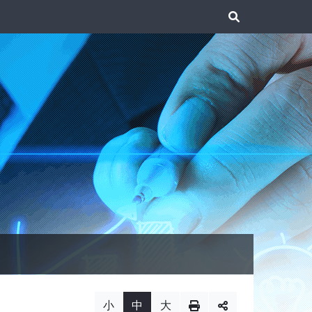
展
開
搜
尋
小
中
大