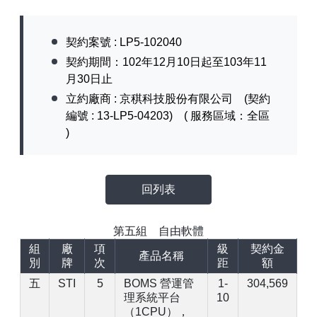
【已停止】電腦設備用品 ( LP5-102073 )
契約案號 : LP5-102040
契約期間：102年12月10日起至103年11
月30日止
立約廠商 : 京稘科技股份有限公司 (契約
編號 : 13-LP5-04203) ( 服務區域：全區
)
回列表
第五組 自由軟體
組
廠
項
級
契約金
產品名稱
別
牌
次
距
額
五
STI
5
BOMS 營運管
1-
304,569
理系統平台
10
（1CPU），