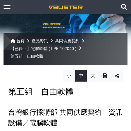
展
關於京稘
開
訊息焦點
關於我們
搜
首頁
產品資訊
共同供應契約
尋
【已停止】電腦軟體 ( LP5-102040 )
產品資訊
聯絡我們
最新消息
第五組 自由軟體
Paragon
客戶服務
線上報名
小
中
大
Open-E
Mac 解決方案
相關連結
相關下載
第五組 自由軟體
Open-E JovianDSS
共同供應契約
遠端支援
相關連結
網站導覽
台灣銀行採購部 共同供應契約 資訊
Open-E DSS V7
【已停止】電腦軟體 ( LP5-102040 )
設備／電腦軟體
Open-E DSS V7 SOHO
【已停止】電腦週邊設備 ( LP5-102072 )