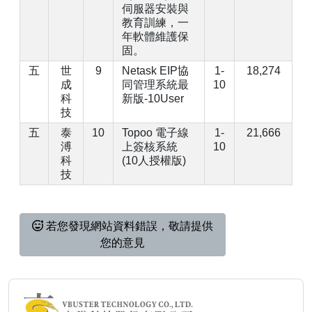
伺服器安裝與
教育訓練，一
年軟體維護保
固。
五
世
9
Netask EIP協
1-
18,274
成
同管理系統最
10
科
新版-10User
技
五
泰
10
Topoo 電子線
1-
21,666
溥
上簽核系統
10
科
(10人授權版)
技
若您發現網站資料錯誤，敬請提供
您的意見