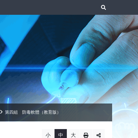
展
開
搜
尋
第四組 防毒軟體（教育版）
小
中
大