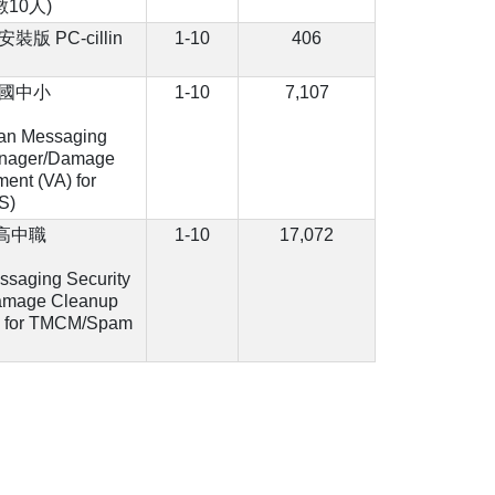
10人)
機安裝版 PC-cillin
1-10
406
勢科技國中小
1-10
7,107
can Messaging
Manager/Damage
ent (VA) for
S)
科技高中職
1-10
17,072
ssaging Security
Damage Cleanup
A) for TMCM/Spam