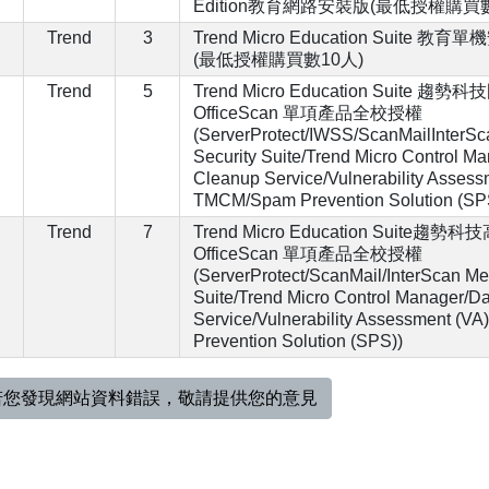
Edition教育網路安裝版(最低授權購買數
Trend
3
Trend Micro Education Suite 教育單
(最低授權購買數10人)
Trend
5
Trend Micro Education Suite 趨
OfficeScan 單項產品全校授權
(ServerProtect/IWSS/ScanMailInterS
Security Suite/Trend Micro Control 
Cleanup Service/Vulnerability Assessm
TMCM/Spam Prevention Solution (SP
Trend
7
Trend Micro Education Suite趨勢
OfficeScan 單項產品全校授權
(ServerProtect/ScanMail/InterScan Me
Suite/Trend Micro Control Manager/
Service/Vulnerability Assessment (V
Prevention Solution (SPS))
若您發現網站資料錯誤，敬請提供您的意見