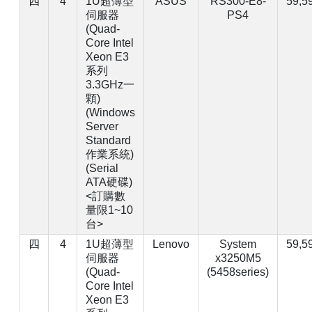
四
4
1U超薄型
ASUS
RS300-E8-
59,5
伺服器
PS4
(Quad-
【已停止】電腦設備用品 ( LP5-102073 )
Core Intel
Xeon E3
系列
3.3GHz一
顆)
(Windows
Server
Standard
作業系統)
(Serial
ATA硬碟)
<訂購數
量限1~10
台>
四
4
1U超薄型
Lenovo
System
59,5
伺服器
x3250M5
(Quad-
(5458series)
Core Intel
Xeon E3