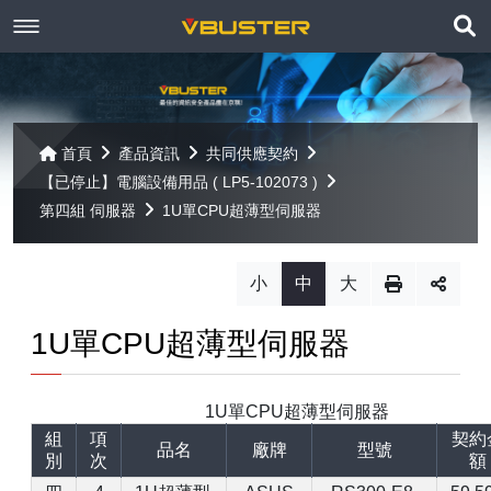
展
關於京稘
開
訊息焦點
關於我們
搜
首頁
產品資訊
共同供應契約
尋
【已停止】電腦設備用品 ( LP5-102073 )
產品資訊
聯絡我們
最新消息
第四組 伺服器
1U單CPU超薄型伺服器
Paragon
客戶服務
線上報名
小
中
大
Open-E
Mac 解決方案
相關連結
相關下載
1U單CPU超薄型伺服器
Open-E JovianDSS
共同供應契約
遠端支援
相關連結
網站導覽
1U單CPU超薄型伺服器
Open-E DSS V7
【已停止】電腦軟體 ( LP5-102040 )
組
項
契約
品名
廠牌
型號
別
次
額
Open-E DSS V7 SOHO
【已停止】電腦週邊設備 ( LP5-102072 )