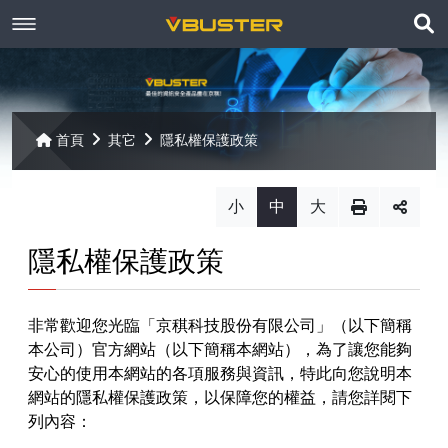
展
關於京稘
開
訊息焦點
關於我們
搜
首頁
其它
隱私權保護政策
尋
產品資訊
聯絡我們
最新消息
小
中
大
Paragon
客戶服務
線上報名
隱私權保護政策
Open-E
Mac 解決方案
相關連結
相關下載
非常歡迎您光臨「京稘科技股份有限公司」（以下簡稱
Open-E JovianDSS
共同供應契約
遠端支援
相關連結
網站導覽
本公司）官方網站（以下簡稱本網站），為了讓您能夠
安心的使用本網站的各項服務與資訊，特此向您說明本
Open-E DSS V7
【已停止】電腦軟體 ( LP5-102040 )
網站的隱私權保護政策，以保障您的權益，請您詳閱下
列內容：
Open-E DSS V7 SOHO
【已停止】電腦週邊設備 ( LP5-102072 )