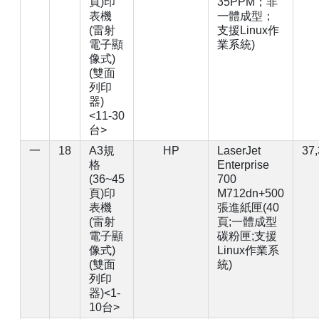
頁)印
35PPM；非
表機
一體成型；
(雷射
支援Linux作
電子顯
業系統)
像式)
(雙面
列印
器)
<11-30
台>
一
18
A3規
HP
LaserJet
37
格
Enterprise
(36~45
700
頁)印
M712dn+500
表機
張進紙匣(40
(雷射
頁;一體成型
電子顯
碳粉匣;支援
像式)
Linux作業系
(雙面
統)
列印
器)<1-
10台>