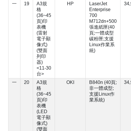
一
19
A3規
HP
LaserJet
34
格
Enterprise
(36~45
700
頁)印
M712dn+500
表機
張進紙匣(40
(雷射
頁;一體成型
電子顯
碳粉匣;支援
像式)
Linux作業系
(雙面
統)
列印
器)
<11-30
台>
一
20
A3規
OKI
B840n (40頁;
34
格
非一體成型;
(36~45
支援Linux作
頁)印
業系統)
表機
(LED
電子顯
像式)
(雙面