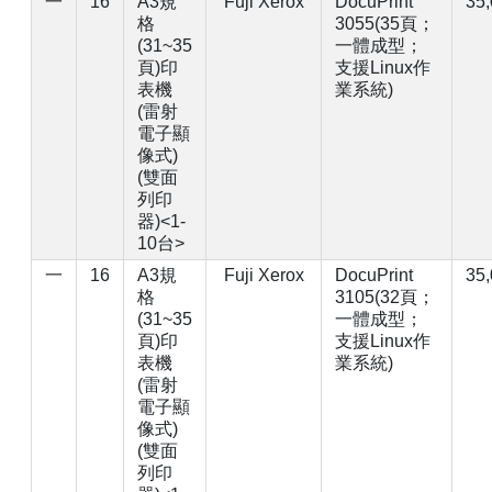
一
16
A3規
Fuji Xerox
DocuPrint
35
格
3055(35頁；
(31~35
一體成型；
【已停止】電腦設備用品 ( LP5-102073 )
頁)印
支援Linux作
表機
業系統)
(雷射
電子顯
像式)
(雙面
列印
器)<1-
10台>
一
16
A3規
Fuji Xerox
DocuPrint
35
格
3105(32頁；
(31~35
一體成型；
頁)印
支援Linux作
表機
業系統)
(雷射
電子顯
像式)
(雙面
列印