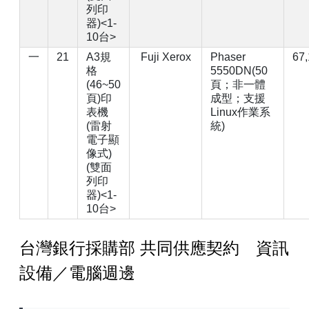
列印
器)<1-
10台>
一
21
A3規
Fuji Xerox
Phaser
67
格
5550DN(50
(46~50
頁；非一體
頁)印
成型；支援
表機
Linux作業系
(雷射
統)
電子顯
像式)
(雙面
列印
器)<1-
10台>
台灣銀行採購部 共同供應契約 資訊
設備／電腦週邊