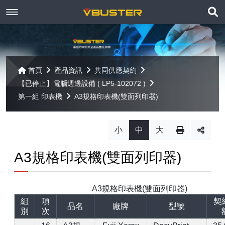
展
關於京稘
開
訊息焦點
關於我們
搜
首頁
產品資訊
共同供應契約
尋
【已停止】電腦週邊設備 ( LP5-102072 )
產品資訊
聯絡我們
最新消息
第一組 印表機
A3規格印表機(雙面列印器)
Paragon
客戶服務
線上報名
小
中
大
Open-E
Mac 解決方案
相關連結
相關下載
A3規格印表機(雙面列印器)
Open-E JovianDSS
共同供應契約
遠端支援
相關連結
網站導覽
A3規格印表機(雙面列印器)
Open-E DSS V7
【已停止】電腦軟體 ( LP5-102040 )
組
項
契
品名
廠牌
型號
別
次
Open-E DSS V7 SOHO
【已停止】電腦週邊設備 ( LP5-102072 )