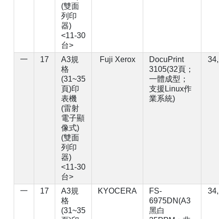
(雙面
列印
器)
<11-30
台>
一
17
A3規
Fuji Xerox
DocuPrint
34
格
3105(32頁；
(31~35
一體成型；
頁)印
支援Linux作
表機
業系統)
(雷射
電子顯
像式)
(雙面
列印
器)
<11-30
台>
一
17
A3規
KYOCERA
FS-
34
格
6975DN(A3
(31~35
黑白