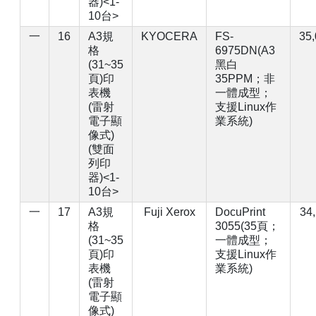
器)<1-
10台>
一
16
A3規
KYOCERA
FS-
35
格
6975DN(A3
(31~35
黑白
頁)印
35PPM；非
表機
一體成型；
(雷射
支援Linux作
電子顯
業系統)
像式)
(雙面
列印
器)<1-
10台>
一
17
A3規
Fuji Xerox
DocuPrint
34
格
3055(35頁；
(31~35
一體成型；
頁)印
支援Linux作
表機
業系統)
(雷射
電子顯
像式)