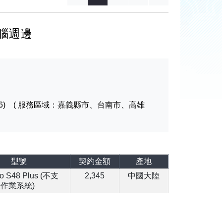
腦週邊
1276) ( 服務區域：嘉義縣市、台南市、高雄
型號
契約金額
產地
ro S48 Plus (不支
2,345
中國大陸
ux作業系統)