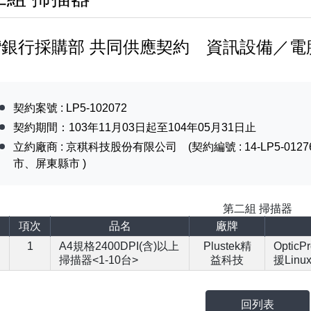
灣銀行採購部 共同供應契約 資訊設備／電
契約案號 : LP5-102072
契約期間：103年11月03日起至104年05月31日止
立約廠商 : 京稘科技股份有限公司 (契約編號 : 14-LP5-0
市、屏東縣市 )
第二組 掃描器
項次
品名
廠牌
1
A4規格2400DPI(含)以上
Plustek精
OpticP
掃描器<1-10台>
益科技
援Lin
回列表