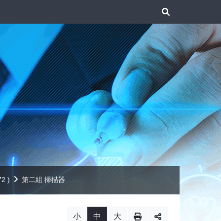
展
開
搜
尋
2 )
第二組 掃描器
小
中
大