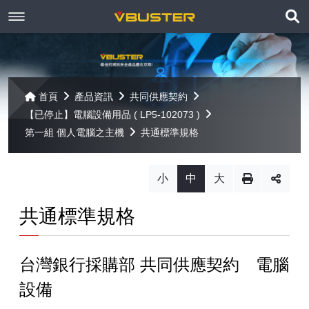
展
關於京稘
開
訊息焦點
關於我們
搜
首頁
產品資訊
共同供應契約
尋
【已停止】電腦設備用品 ( LP5-102073 )
產品資訊
聯絡我們
最新消息
第一組 個人電腦之主機
共通標準規格
Paragon
客戶服務
線上報名
小
中
大
Open-E
Mac 解決方案
相關連結
相關下載
共通標準規格
Open-E JovianDSS
共同供應契約
遠端支援
相關連結
網站導覽
台灣銀行採購部 共同供應契約 電腦
Open-E DSS V7
【已停止】電腦軟體 ( LP5-102040 )
設備
Open-E DSS V7 SOHO
【已停止】電腦週邊設備 ( LP5-102072 )