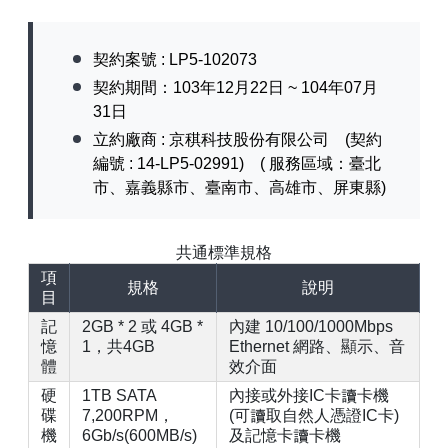
【已停止】電腦設備用品 ( LP5-102073 )
契約案號 : LP5-102073
契約期間：103年12月22日 ~ 104年07月
31日
立約廠商 : 京稘科技股份有限公司 (契約
編號 : 14-LP5-02991) ( 服務區域：臺北
市、嘉義縣市、臺南市、高雄市、屏東縣)
共通標準規格
項
規格
說明
目
記
2GB * 2 或 4GB *
內建 10/100/1000Mbps
憶
1，共4GB
Ethernet 網路、顯示、音
體
效介面
硬
1TB SATA
內接或外接IC卡讀卡機
碟
7,200RPM，
(可讀取自然人憑證IC卡)
機
6Gb/s(600MB/s)
及記憶卡讀卡機