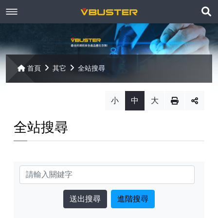
展
關於京稘
開
訊息焦點
關於我們
搜
首頁
其它
全站搜尋
尋
產品資訊
聯絡我們
最新消息
小
中
大
Paragon
客戶服務
線上報名
全站搜尋
Open-E
Mac 解決方案
相關連結
相關下載
Open-E JovianDSS
共同供應契約
遠端支援
相關連結
網站導覽
關鍵字
Open-E DSS V7
【已停止】電腦軟體 ( LP5-102040 )
進階搜尋
Open-E DSS V7 SOHO
【已停止】電腦週邊設備 ( LP5-102072 )