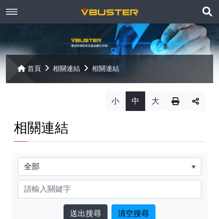
展
關於京稘
開
訊息焦點
關於我們
搜
首頁
相關連結
相關連結
尋
產品資訊
聯絡我們
最新消息
小
中
大
Paragon
客戶服務
線上報名
相關連結
Open-E
Mac 解決方案
相關連結
相關下載
Open-E JovianDSS
共同供應契約
分類
遠端支援
相關連結
網站導覽
關鍵字
Open-E DSS V7
【已停止】電腦軟體 ( LP5-102040 )
Open-E DSS V7 SOHO
【已停止】電腦週邊設備 ( LP5-102072 )