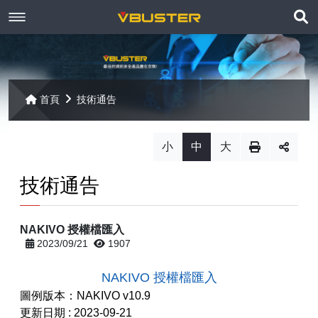
展
關於京稘
開
訊息焦點
關於我們
搜
首頁
技術通告
尋
產品資訊
聯絡我們
最新消息
小
中
大
Paragon
客戶服務
線上報名
技術通告
Open-E
Mac 解決方案
相關連結
相關下載
NAKIVO 授權檔匯入
Open-E JovianDSS
共同供應契約
遠端支援
相關連結
2023/09/21
1907
網站導覽
Open-E DSS V7
【已停止】電腦軟體 ( LP5-102040 )
NAKIVO 授權檔匯入
圖例版本：NAKIVO v10.9
Open-E DSS V7 SOHO
【已停止】電腦週邊設備 ( LP5-102072 )
更新日期 : 2023-09-21