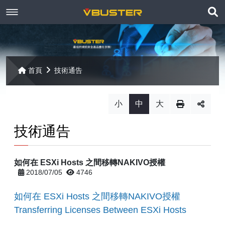
展
關於京稘
開
訊息焦點
關於我們
搜
首頁
技術通告
尋
產品資訊
聯絡我們
最新消息
小
中
大
Paragon
客戶服務
線上報名
技術通告
Open-E
Mac 解決方案
相關連結
相關下載
如何在 ESXi Hosts 之間移轉NAKIVO授權
Open-E JovianDSS
共同供應契約
遠端支援
相關連結
2018/07/05
4746
網站導覽
Open-E DSS V7
【已停止】電腦軟體 ( LP5-102040 )
如何在 ESXi Hosts 之間移轉NAKIVO授權
Transferring Licenses Between ESXi Hosts
Open-E DSS V7 SOHO
【已停止】電腦週邊設備 ( LP5-102072 )