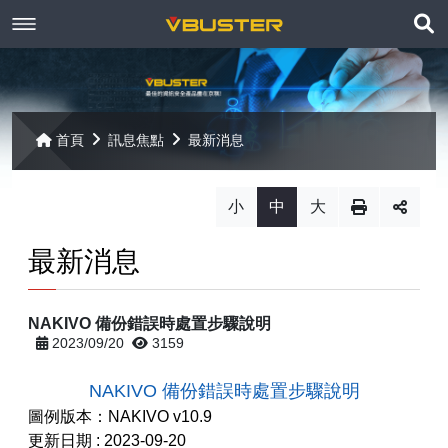
展
關於京稘
開
訊息焦點
關於我們
搜
首頁
訊息焦點
最新消息
尋
產品資訊
聯絡我們
最新消息
小
中
大
Paragon
客戶服務
線上報名
最新消息
Open-E
Mac 解決方案
相關連結
相關下載
NAKIVO 備份錯誤時處置步驟說明
Open-E JovianDSS
共同供應契約
遠端支援
相關連結
2023/09/20
3159
網站導覽
Open-E DSS V7
【已停止】電腦軟體 ( LP5-102040 )
NAKIVO 備份錯誤時處置步驟說明
圖例版本：NAKIVO v10.9
Open-E DSS V7 SOHO
【已停止】電腦週邊設備 ( LP5-102072 )
更新日期 : 2023-09-20