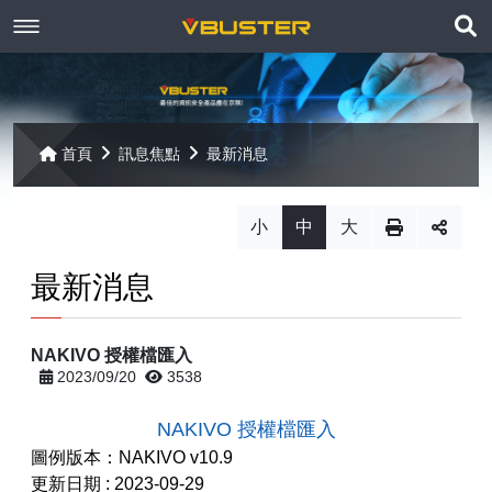
展
關於京稘
開
訊息焦點
關於我們
搜
首頁
訊息焦點
最新消息
尋
產品資訊
聯絡我們
最新消息
小
中
大
Paragon
客戶服務
線上報名
最新消息
Open-E
Mac 解決方案
相關連結
相關下載
NAKIVO 授權檔匯入
Open-E JovianDSS
共同供應契約
遠端支援
相關連結
2023/09/20
3538
網站導覽
Open-E DSS V7
【已停止】電腦軟體 ( LP5-102040 )
NAKIVO 授權檔匯入
圖例版本：NAKIVO v10.9
Open-E DSS V7 SOHO
【已停止】電腦週邊設備 ( LP5-102072 )
更新日期 : 2023-09-29