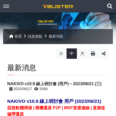
展
關於京稘
開
訊息焦點
關於我們
搜
首頁
訊息焦點
最新消息
尋
產品資訊
聯絡我們
最新消息
小
中
大
Paragon
客戶服務
線上報名
最新消息
Open-E
Mac 解決方案
相關連結
相關下載
NAKIVO v10.9 線上研討會 (用戶) ~ 2023/06/21 (三)
Open-E JovianDSS
共同供應契約
遠端支援
相關連結
2023/06/17
2068
網站導覽
Open-E DSS V7
【已停止】電腦軟體 ( LP5-102040 )
NAKIVO v10.9
線上研討會 用戶
(2023/06/21)
惡意軟體掃描 | 裸機還原 P2P | MSP直接連線 | 直接從
Open-E DSS V7 SOHO
【已停止】電腦週邊設備 ( LP5-102072 )
磁帶還原