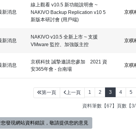
線上觀看 v10.5 新功能說明會 ~
最新消息
京稘
NAKIVO Backup Replication v10 5
新版本研討會 (用戶端)
NAKIVO v10.5 全新上市 ~ 支援
最新消息
京稘
VMware 監控、加強版主控
京稘科技 誠摯邀請您參加 2021 資
最新消息
京稘
安365年會 - 台南場
1
2
3
4
5
第一頁
上一頁
資料筆數【67】頁數【3/
若您發現網站資料錯誤，敬請提供您的意見