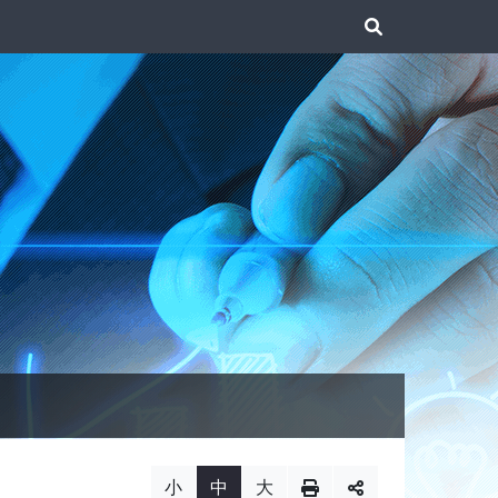
展
開
搜
尋
小
中
大