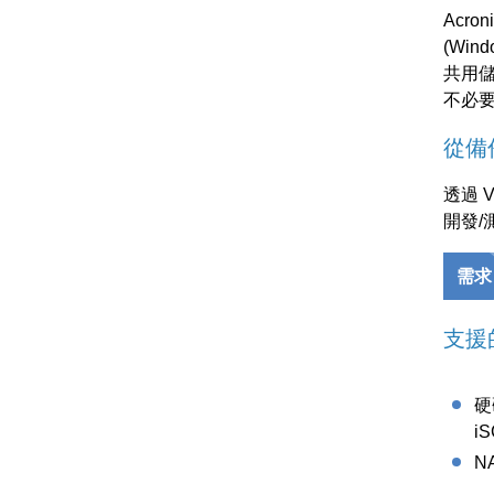
Acro
(Wi
共用儲
不必
從備
透過 
開發/
需求
支援
硬
i
N