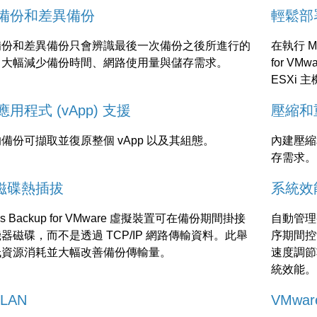
備份和差異備份
輕鬆部
備份和差異備份只會辨識最後一次備份之後所進行的
在執行 Mi
，大幅減少備份時間、網路使用量與儲存需求。
for V
ESXi 
用程式 (vApp) 支援
壓縮和
備份可擷取並復原整個 vApp 以及其組態。
內建壓縮
存需求。
 磁碟熱插拔
系統效
nis Backup for VMware 虛擬裝置可在備份期間掛接
自動管理
器磁碟，而不是透過 TCP/IP 網路傳輸資料。此舉
序期間控制
低資源消耗並大幅改善備份傳輸量。
速度調節
統效能。
LAN
VMwar