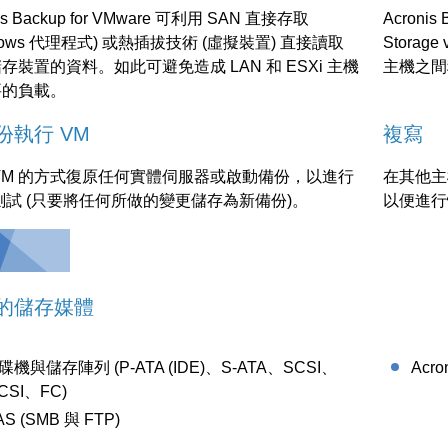
nis Backup for VMware 可利用 SAN 直接存取
Acronis
ndows 代理程式) 或熱插拔技術 (虛擬裝置) 直接讀取
Storag
存裝置的資料。如此可避免造成 LAN 和 ESXi 主機
主機之間
要的負載。
份執行 VM
複寫
VM 的方式復原任何實體伺服器或啟動備份，以進行
在其他主
測試 (只要將任何所做的變更儲存為新備份)。
以便進行
的儲存媒體
碟機與儲存陣列 (P-ATA (IDE)、S-ATA、SCSI、
Acro
SCSI、FC)
AS (SMB 與 FTP)