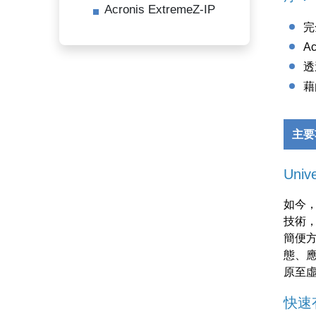
Acronis ExtremeZ-IP
完
A
透
藉
主要
Univ
如今，
技術
簡便
態、
原至
快速