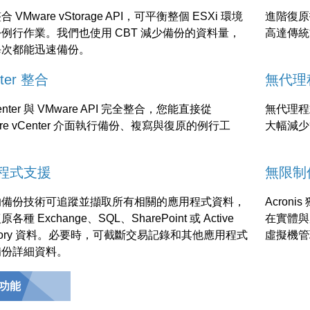
 VMware vStorage API，可平衡整個 ESXi 環境
進階復原技
例行作業。我們也使用 CBT 減少備份的資料量，
高達傳統方
每次都能迅速備份。
nter 整合
無代理
enter 與 VMware API 完全整合，您能直接從
無代理程
are vCenter 介面執行備份、複寫與復原的例行工
大幅減少
程式支援
無限制
的備份技術可追蹤並擷取所有相關的應用程式資料，
Acroni
各種 Exchange、SQL、SharePoint 或 Active
在實體與
ectory 資料。必要時，可截斷交易記錄和其他應用程式
虛擬機管
備份詳細資料。
功能