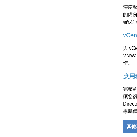
深度整合
的備份
確保
vCe
與 vC
VMw
作。
應用
完整
讓您復原
Dir
專屬
其他