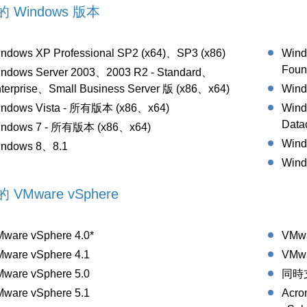
 Windows 版本
ndows XP Professional SP2 (x64)、SP3 (x86)
Wind
Foun
ndows Server 2003、2003 R2 - Standard、
terprise、Small Business Server 版 (x86、x64)
Wind
ndows Vista - 所有版本 (x86、x64)
Wind
Data
indows 7 - 所有版本 (x86、x64)
Wind
ndows 8、8.1
Wind
 VMware vSphere
ware vSphere 4.0*
VMwa
ware vSphere 4.1
VMwa
ware vSphere 5.0
同時支
ware vSphere 5.1
Acro