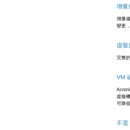
增量
增量
變更
虛擬應
完整的
VM
Acro
虛擬機
可降
不需 