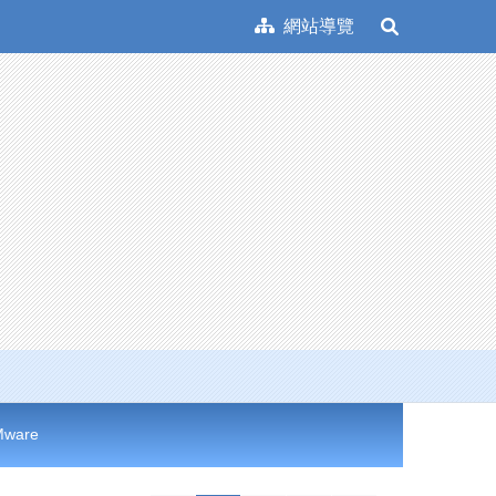
網站導覽
展
開
搜
尋
Mware