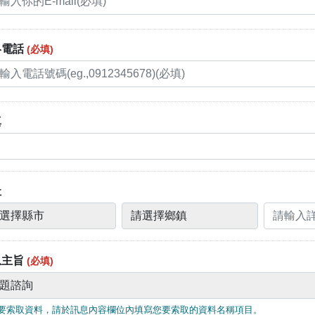
絡電話
(必填)
真
址
請
請輸入詳
選
擇
鄉
息主旨
(必填)
鎮
要索取資料，請於訊息內容欄位內填寫您要索取的資料名稱項目。