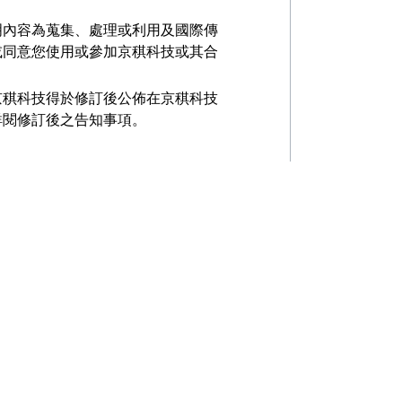
明內容為蒐集、處理或利用及國際傳
或同意您使用或參加京稘科技或其合
京稘科技得於修訂後公佈在京稘科技
詳閱修訂後之告知事項。
作地址、以前地址、住家電話號碼、
戶籍地址、相片、電子郵遞地址、憑
務之紀錄及其他任何可辨識資料本人
姓名、信用卡或簽帳卡之號碼、個人
號、統一證號、稅籍編號、證照號