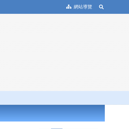
網站導覽
展
開
搜
尋