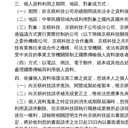
三、個人資料利用之期間、地區、對象或方式：
（一）期間：於京稘科技公司存續期間或依法令之資料
（二）地區：中華民國領域內或利用對象之國內及國外
（三）對象：京稘科技、京稘科技子公司或分公司、京
過協議方式實行實際控制的公司（以下簡稱京稘科技關
之委外機構/公司、京稘科技之合作廠商、京稘科技之共
技有業務往來或合作之機構、司法主管機關、依法有調
受中央目的事業主管機關限制之國際傳輸個人資料接收
（四）方式：以電話、簡訊、電子郵件、紙本或其他合
處理國際傳輸與利用個人資料。
四、依據個人資料保護法第三條之規定，您就本人之個
（一）向京稘科技請求查詢、閱覽或製給複製本，惟京
（二）向京稘科技請求補充或更正之，惟依法您應事先
（三）個人資料蒐集之特定目的消失或期限屆滿時，您
利用及請求刪除。但京稘科技因執行職務或業務所必須得
述任一權利，請檢附相關證明文件向京稘科技提出書面
定，將於收到您的書面請求之次日起15日內以書面通知