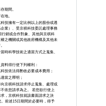
保存期間。
所在地。
稘科技擁有一定比例以上的股份或透
係企業）、受京稘科技委託處理事務
同行銷或合作對象、其他與京稘科
查權之機關或其他政府機構及其他未
者。
於當時科學技術之適當方式之蒐集、
人資料得行使下列權利：
稘科技依法得酌收必要成本費用；
為適當之釋明；
得向京稘科技請求停止蒐集、處理或
不依您請求為之。 若您欲行使上
請求，京稘科技就該書面請求之決
您。前述15日期間於必要時，得予