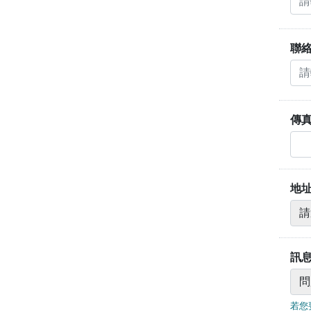
聯
傳
地
請
選
擇
縣
訊
市
若您