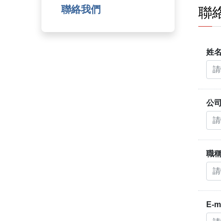
聯絡我們
聯
姓
公
職
E-m