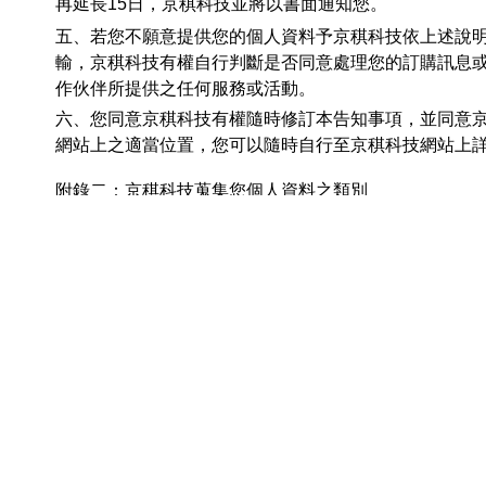
再延長15日，京稘科技並將以書面通知您。
五、若您不願意提供您的個人資料予京稘科技依上述說
輸，京稘科技有權自行判斷是否同意處理您的訂購訊息
作伙伴所提供之任何服務或活動。
六、您同意京稘科技有權隨時修訂本告知事項，並同意
網站上之適當位置，您可以隨時自行至京稘科技網站上
附錄二：京稘科技蒐集您個人資料之類別
【識別類】：
C001 辨識個人者。（例如：姓名、職稱、住址、工
行動電話、即時通帳號、網路平臺申請之帳號、通訊及
證卡序號、憑證序號、提供網路身分認證或申辦查詢服
者等。）
C002 辨識財務者。（例如：金融機構帳戶之號碼與
之其他號碼或帳戶等。）
C003 政府資料中之辨識者。（例如：身分證統一編