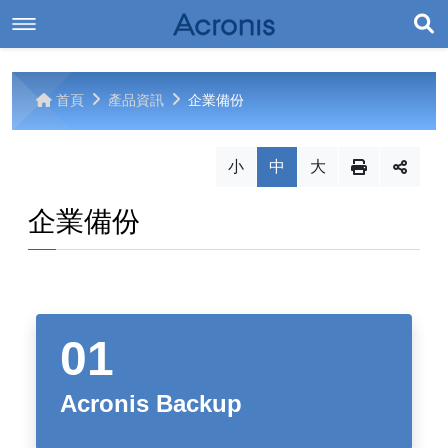
展
最新消息
開
首頁
產品資訊
企業備份
產品資訊
最新消息
搜
尋
小
中
大
相關下載
企業備份
企業備份
Acronis Backup
聯絡我們
個人備份
相關下載
其它
機動性存取
聯絡我們
版本比較
Acronis True Image 2015
Acronis Access Advanced
網站導覽
網站導覽
Acronis True Image Cloud
Acronis ExtremeZ-IP
Acronis Backup
Acronis True Image 2016