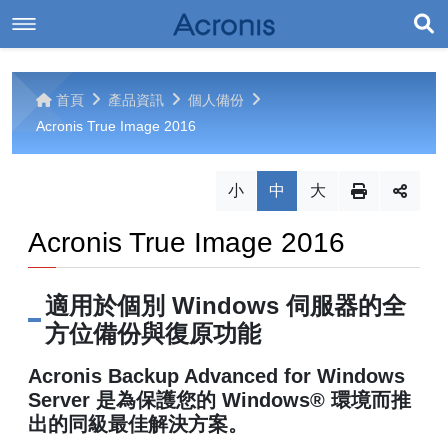
展
最新消息
開
首頁
產品資訊
個人備份
產品資訊
最新消息
搜
Acronis True Image 2016
尋
相關下載
企業備份
小
中
大
Acronis Backup
聯絡我們
個人備份
相關下載
Acronis True Image 2016
其它
機動性存取
聯絡我們
版本比較
適用於個別 Windows 伺服器的全
方位備份與復原功能
Acronis True Image 2015
Acronis Access Advanced
網站導覽
網站導覽
Acronis Backup Advanced for Windows
Acronis True Image Cloud
Acronis ExtremeZ-IP
Server 是為保護您的 Windows® 環境而推
出的同級最佳解決方案。
Acronis True Image 2016