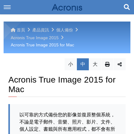
展
最新消息
開
首頁
產品資訊
個人備份
產品資訊
最新消息
搜
Acronis True Image 2015
Acronis True Image 2015 for Mac
尋
相關下載
企業備份
小
中
大
Acronis Backup
聯絡我們
個人備份
相關下載
Acronis True Image 2015 for
其它
機動性存取
聯絡我們
版本比較
Mac
Acronis True Image 2015
Acronis Access Advanced
網站導覽
網站導覽
以可靠的方式備份您的影像並復原整個系統，
Acronis True Image Cloud
Acronis ExtremeZ-IP
不論是電子郵件、音樂、照片、影片、文件、
個人設定、書籤與所有應用程式，都不會有所
Acronis True Image 2016