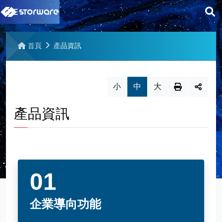
展
回京稘官網
開
首頁
產品資訊
最新消息
搜
尋
產品資訊
小
中
大
產品資訊
聯絡我們
企業導向功能
相關下載
Storware產品簡介
認識 Storware Backup & Recovery
網站導覽
解決方案
企業導向功能
支援平台