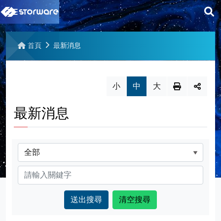
展
回京稘官網
開
首頁
最新消息
最新消息
搜
尋
產品資訊
小
中
大
最新消息
聯絡我們
企業導向功能
相關下載
Storware產品簡介
分類
認識 Storware Backup & Recovery
關鍵字
網站導覽
解決方案
支援平台