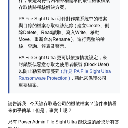
存，或是為符合內稽外稽需求的最佳機敏檔案
存取軌跡稽核解決方案。
預防檔案外洩
PA File Sight Ultra 可針對作業系統中的檔案
與目錄的檔案存取軌跡紀錄 ( 建立Create、刪
建置
除Delete、Read讀取、寫入Write、移動
Move、重新命名Rename )、進行完整的稽
功能
核、查詢、報表及警示。
PA File Sight Ultra 更可以依據情境設定，來
封鎖疑似惡意存取之使用者帳號 (Block User)
以防止勒索病毒蔓延
( 詳見 PA File Sight Ultra
Ransomware Protection )
，藉此來保護公司
重要檔案。
請告訴我 ! 今天誰存取過公司的機敏檔案 ? 這件事情看
來似乎簡單！但是，事實上呢 ?
只有 Power Admin File Sight Ultra 能快速的給您所有答