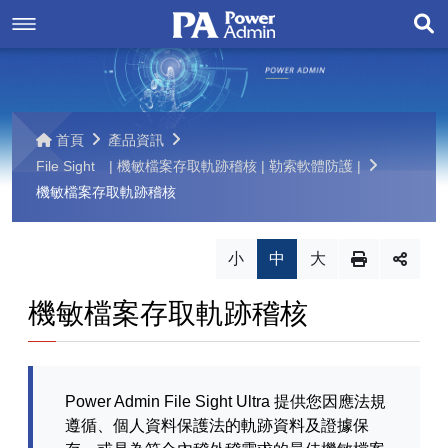
展
最新消息
開
技術通告
最新消息
搜
首頁
產品資訊
尋
File Sight | 機敏檔案存取軌跡稽核 | 勒索軟體防護 |
產品資訊
技術通告
機敏檔案存取軌跡稽核
Server Monitor
聯絡我們
小
中
大
Storage Monitor
網路管理監看
其它
聯絡我們
機敏檔案存取軌跡稽核
File Sight | 機敏檔案存取軌跡稽核 | 勒索軟體防護 |
儲存設備監看
建置
網站導覽
網站導覽
Watch DISK
建置
機敏檔案存取軌跡稽核
功能
Power Admin File Sight Ultra 提供您因應法規
遵循、個人資料保護法的軌跡資料及證據保
產品比較
磁碟監看
功能
勒索軟體防護