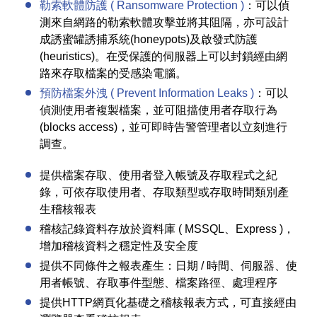
勒索軟體防護 ( Ransomware Protection )
：可以偵
測來自網路的勒索軟體攻擊並將其阻隔，亦可設計
成誘蜜罐誘捕系統(honeypots)及啟發式防護
(heuristics)。在受保護的伺服器上可以封鎖經由網
路來存取檔案的受感染電腦。
預防檔案外洩 ( Prevent Information Leaks )
：可以
偵測使用者複製檔案，並可阻擋使用者存取行為
(blocks access)，並可即時告警管理者以立刻進行
調查。
提供檔案存取、使用者登入帳號及存取程式之紀
錄，可依存取使用者、存取類型或存取時間類別產
生稽核報表
稽核記錄資料存放於資料庫 ( MSSQL、Express )，
增加稽核資料之穩定性及安全度
提供不同條件之報表產生：日期 / 時間、伺服器、使
用者帳號、存取事件型態、檔案路徑、處理程序
提供HTTP網頁化基礎之稽核報表方式，可直接經由