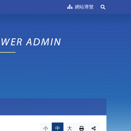
網站導覽
展
開
搜
尋
小
中
大