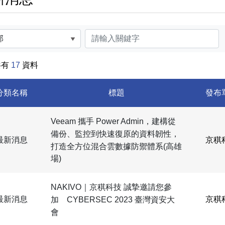
關鍵字
共有
17
資料
分類名稱
標題
發布
Veeam 攜手 Power Admin，建構從
備份、監控到快速復原的資料韌性，
最新消息
京稘
打造全方位混合雲數據防禦體系(高雄
場)
NAKIVO｜京稘科技 誠摯邀請您參
最新消息
京稘
加 CYBERSEC 2023 臺灣資安大
會