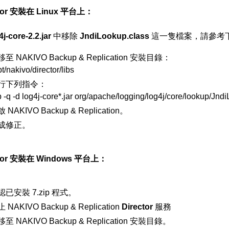
ctor 安裝在 Linux 平台上：
4j-core-2.2.jar
中移除
JndiLookup.class
這一隻檔案，請參考
至 NAKIVO Backup & Replication 安裝目錄：
pt/nakivo/director/libs
行下列指令：
p -q -d log4j-core*.jar org/apache/logging/log4j/core/lookup/Jnd
 NAKIVO Backup & Replication。
成修正。
ctor 安裝在 Windows 平台上：
認已安裝 7.zip 程式。
 NAKIVO Backup & Replication
Director
服務
至 NAKIVO Backup & Replication 安裝目錄。