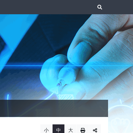
展
開
搜
尋
小
中
大