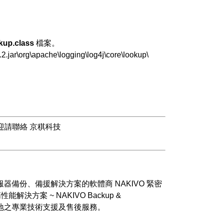
kup.class
檔案。
.jar\org\apache\logging\log4j\core\lookup\
迎請聯絡 京稘科技
伺服器備份、備援解決方案的軟體商 NAKIVO 緊密
案 ~ NAKIVO Backup &
提供在地之專業技術支援及售後服務。