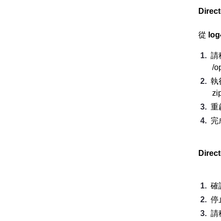
Dire
從
log
請移
/o
執
zi
重啟
完
Dire
確
停止
請移