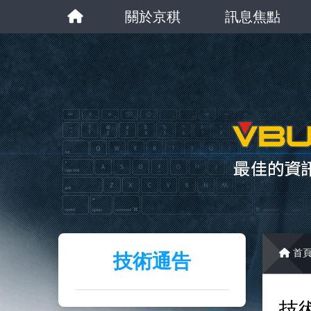
關於京稘
訊息焦點
首
技術通告
技