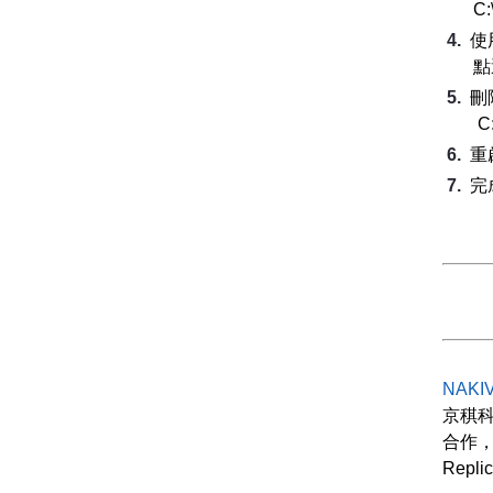
C:
使
點選
刪除
C:
重啟
完
NAK
京稘科
合作，
Rep