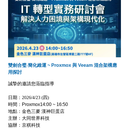
【已停止】電腦設備用品 ( LP5-102073 )
雙劍合璧-簡化維運
~
Proxmox
與
Veeam
混合架構應
用探討
誠摯的邀請您蒞臨指導
日期：2026/4/23 (四)
時間：
Proxmox
14:00 ~ 16:50
地點：金色三麥 漢神巨蛋店
主辦：大同世界科技
協辦：京稘科技